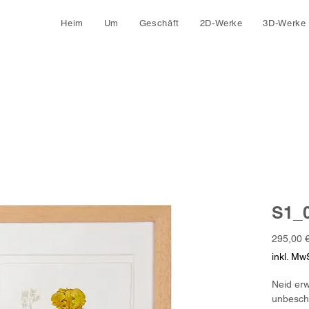
Heim
Um
Geschäft
2D-Werke
3D-Werke
S1_0
295,00 
inkl. MwS
Neid erwa
unbesch